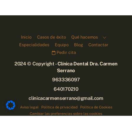
Inicio
Casos de éxito
Qué hacemos
Especialidades
Equipo
Blog
Contactar
Pedir cita
2024 © Copyright -
Clínica Dental Dra. Carmen
Serrano
963336097
640170210
clinicacarmenserrano@gmail.com
Back
To
Aviso legal
|
Política de privacidad
|
Política de Cookies
Cambiar las preferencias sobre las cookies
Top