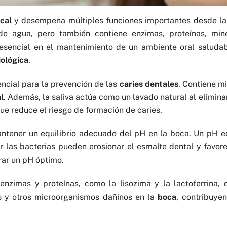
cal
y desempeña múltiples funciones importantes desde la
de agua, pero también contiene enzimas, proteínas, min
esencial en el mantenimiento de un ambiente oral saludabl
iológica
.
sencial para la prevención de las
caries dentales
. Contiene m
l
. Además, la saliva actúa como un lavado natural al eliminar
que reduce el riesgo de formación de caries.
mantener un equilibrio adecuado del pH en la boca. Un pH e
r las bacterias pueden erosionar el esmalte dental y favor
urar un pH óptimo.
 enzimas y proteínas, como la lisozima y la lactoferrina,
s y otros microorganismos dañinos en la
boca
, contribuye