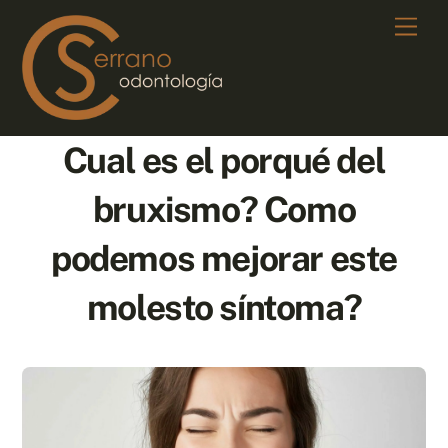
Skip
Men
to
content
Cual es el porqué del
bruxismo? Como
podemos mejorar este
molesto síntoma?