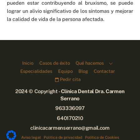
pueden estar contribuyendo al bruxismo, se puede
lograr un alivio significativo de los síntomas y mejorar
la calidad de vida de la persona afectada.
Inicio
Casos de éxito
Qué hacemos
Especialidades
Equipo
Blog
Contactar
Pedir cita
2024 © Copyright -
Clínica Dental Dra. Carmen
Serrano
963336097
640170210
clinicacarmenserrano@gmail.com
Back
To
Aviso legal
|
Política de privacidad
|
Política de Cookies